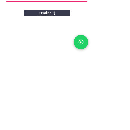
Enviar :)
SOLICITE UM ORÇAMENTO
+
55 (11) 9 8816 2408
contato@gamatv.com.br
Av. Copacabana 348
Alphaville - São Paulo/SP