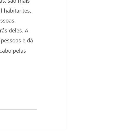
as, são mais 
l habitantes, 
essoas.
ás deles. A 
s pessoas e dá 
 cabo pelas 