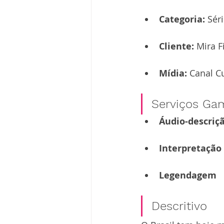
Categoria: 
Sér
Cliente:
 Mira 
Mídia: 
Canal Cu
Serviços Ga
Áudio-descriç
Interpretação 
Legendagem
Descritivo