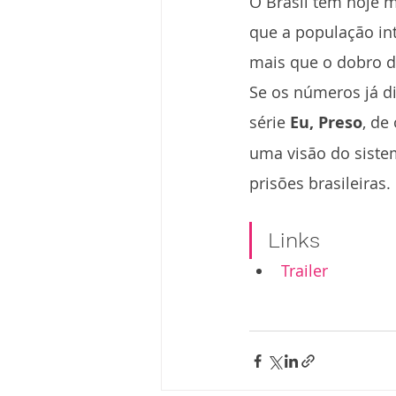
O Brasil tem hoje m
que a população int
mais que o dobro d
Se os números já di
série 
Eu, Preso
, de
uma visão do sistem
prisões brasileiras.
Links
Trailer