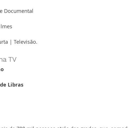
ie Documental
Filmes
rta | Televisão.
ma TV
ão
de Libras