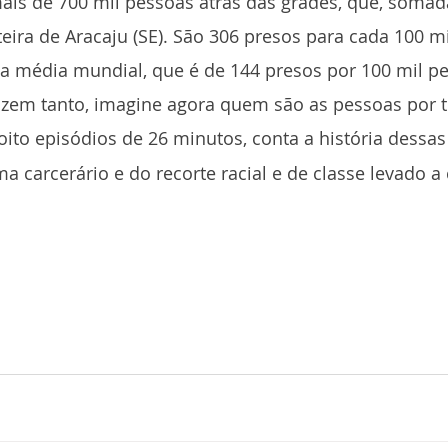
ais de 700 mil pessoas atrás das grades, que, somad
eira de Aracaju (SE). São 306 presos para cada 100 mi
a média mundial, que é de 144 presos por 100 mil p
zem tanto, imagine agora quem são as pessoas por tr
 oito episódios de 26 minutos, conta a história dessa
a carcerário e do recorte racial e de classe levado a