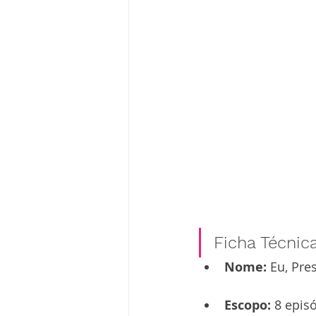
Ficha Técnic
Nome:
 Eu, Pre
Escopo:
 8 epis